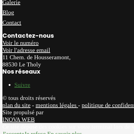
Galerie
Blog
Contact
Contactez-nous
Voir le numéro
Voir l'adresse email
11 Chem. de Housseramont,
88530 Le Tholy
Nos réseaux
Suivre
© tous droits réservés
plan du site
-
mentions légales
-
politique de confident
Site propulsé par
INOVA WEB
Ce site dépose des cookies sur votre terminal lors de v
J'accepte
Je refuse
En savoir plus