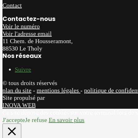
Contact
Contactez-nous
Voir le numéro
Voir l'adresse email
11 Chem. de Housseramont,
88530 Le Tholy
Nos réseaux
Suivre
© tous droits réservés
plan du site
-
mentions légales
-
politique de confident
Site propulsé par
INOVA WEB
Ce site dépose des cookies sur votre terminal lors de v
J'accepte
Je refuse
En savoir plus