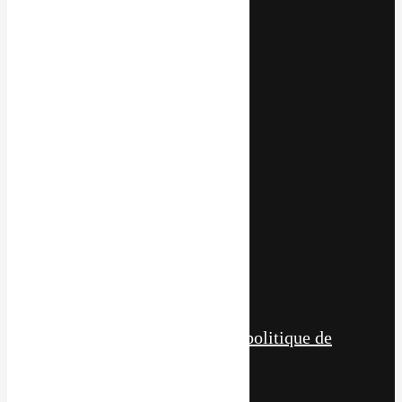
Galerie
Blog
Contact
Contactez-nous
Voir le numéro
Voir l'adresse email
11 Chem. de Housseramont,
88530 Le Tholy
Nos réseaux
Suivre
© tous droits réservés
plan du site
-
mentions légales
-
politique de
confidentialité
Site propulsé par