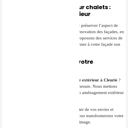
Ravalement de façade pour chalets :
redonnez vie à votre extérieur
Le
ravalement de façade
est essentiel pour préserver l’aspect de
votre chalet. TMEV est spécialisé dans la rénovation des façades, en
particulier pour les chalets en bois. Nous proposons des services de
nettoyage, réparation et peinture pour redonner à votre façade son
éclat d’origine.
Faites appel à TMEV pour votre
aménagement extérieur
Vous souhaitez rénover ou
aménager votre extérieur à Cleurie
?
TMEV est là pour réaliser votre projet sur mesure. Nous mettons
notre expertise à votre service pour créer un aménagement extérieur
esthétique, fonctionnel et durable.
Contactez-nous dès aujourd’hui pour discuter de vos envies et
obtenir un devis personnalisé. Ensemble, nous transformerons votre
espace extérieur en un lieu unique, à votre image.