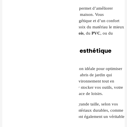
En plus de son aspect décoratif, le bardage permet d’améliorer
l’isolation thermique et acoustique de votre maison. Vous
bénéficierez d’une meilleure efficacité énergétique et d’un confort
accru. Nous vous accompagnons dans le choix du matériau le mieux
adapté à vos besoins, que ce soit pour du
bois
, du
PVC
, ou du
composite
.
Abri de jardin : pratique et esthétique
pour votre extérieur
Un
abri de jardin
sur mesure est une solution idéale pour optimiser
l’
aménagement extérieur
. TMEV crée des abris de jardin qui
s’intègrent harmonieusement dans votre environnement tout en
offrant une grande praticité. Vous pourrez y stocker vos outils, votre
mobilier d’extérieur ou encore créer un espace de loisirs.
Nous proposons des modèles de petite ou grande taille, selon vos
besoins. Nos abris sont conçus dans des matériaux durables, comme
le bois, pour garantir leur longévité. Ils seront également un véritable
atout esthétique pour votre jardin.