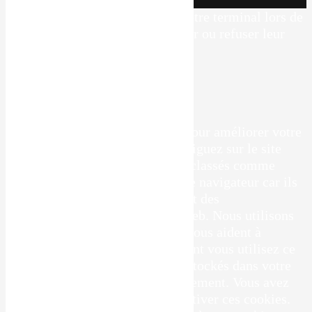
INOVA WEB
Ce site dépose des cookies sur votre terminal lors de
votre visite. Vous pouvez accepter ou refuser leur
dépôt.
J'accepte
Je refuse
En savoir plus
Fermer
Ce site Web utilise des cookies pour améliorer votre
expérience pendant que vous naviguez sur le site
Web. Parmi ceux-ci, les cookies classés comme
nécessaires sont stockés sur votre navigateur car ils
sont essentiels au fonctionnement des
fonctionnalités de base du site Web. Nous utilisons
également des cookies tiers qui nous aident à
analyser et à comprendre comment vous utilisez ce
site Web. Ces cookies ne seront stockés dans votre
navigateur qu'avec votre consentement. Vous avez
également la possibilité de désactiver ces cookies.