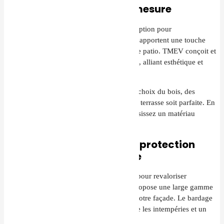
Des terrasses en bois sur mesure
Les
terrasses en bois
sont une excellente option pour
l’
aménagement extérieur à Cleurie
. Elles apportent une touche
naturelle
et
élégante
à votre jardin ou votre patio. TMEV conçoit et
installe des terrasses en bois personnalisées, alliant esthétique et
durabilité.
Notre équipe d’experts vous guide dans le choix du bois, des
finitions et de l’agencement pour que votre terrasse soit parfaite. En
optant pour une terrasse en bois, vous choisissez un matériau
écologique, robuste et intemporel.
Le bardage extérieur : une protection
esthétique et performante
Le
bardage extérieur
est un choix parfait pour revaloriser
l’extérieur de votre maison. TMEV vous propose une large gamme
de matériaux et de finitions pour embellir votre façade. Le bardage
offre à la fois une protection efficace contre les intempéries et un
cachet esthétique unique.