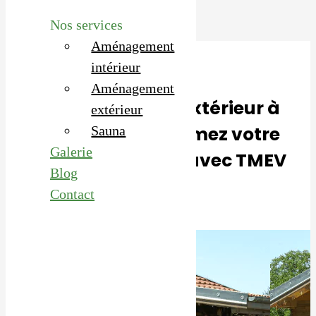
Nos services
Aménagement
intérieur
Aménagement
Aménagement extérieur à
extérieur
Cleurie : transformez votre
Sauna
Galerie
espace extérieur avec TMEV
Blog
Contact