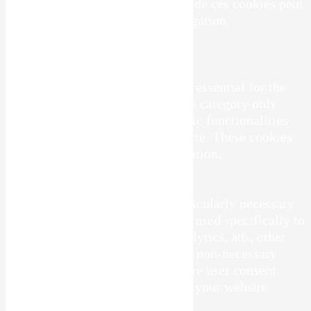
Mais la désactivation de certains de ces cookies peut
affecter votre expérience de navigation.
Necessary
Necessary
Toujours activé
Necessary cookies are absolutely essential for the
website to function properly. This category only
includes cookies that ensures basic functionalities
and security features of the website. These cookies
do not store any personal information.
Non-necessary
Non-necessary
Any cookies that may not be particularly necessary
for the website to function and is used specifically to
collect user personal data via analytics, ads, other
embedded contents are termed as non-necessary
cookies. It is mandatory to procure user consent
prior to running these cookies on your website.
Enregistrer & appliquer